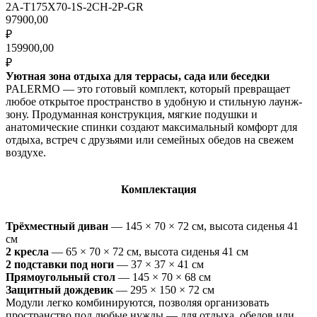
2A-T175X70-1S-2CH-2P-GR
97900,00
₽
159900,00
₽
Уютная зона отдыха для террасы, сада или беседки
PALERMO — это готовый комплект, который превращает
любое открытое пространство в удобную и стильную лаунж-
зону. Продуманная конструкция, мягкие подушки и
анатомические спинки создают максимальный комфорт для
отдыха, встреч с друзьями или семейных обедов на свежем
воздухе.
Комплектация
Трёхместный диван
— 145 × 70 × 72 см, высота сиденья 41
см
2 кресла
— 65 × 70 × 72 см, высота сиденья 41 см
2 подставки под ноги
— 37 × 37 × 41 см
Прямоугольный стол
— 145 × 70 × 68 см
Защитный дождевик
— 295 × 150 × 72 см
Модули легко комбинируются, позволяя организовать
пространство под любые нужды — для отдыха, обедов или