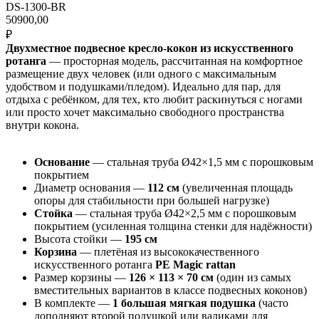
DS-1300-BR
50900,00
₽
Двухместное подвесное кресло-кокон из искусственного
ротанга
— просторная модель, рассчитанная на комфортное
размещение двух человек (или одного с максимальным
удобством и подушками/пледом). Идеально для пар, для
отдыха с ребёнком, для тех, кто любит раскинуться с ногами
или просто хочет максимально свободного пространства
внутри кокона.
Основание
— стальная труба Ø42×1,5 мм с порошковым
покрытием
Диаметр основания —
112 см
(увеличенная площадь
опоры для стабильности при большей нагрузке)
Стойка
— стальная труба Ø42×2,5 мм с порошковым
покрытием (усиленная толщина стенки для надёжности)
Высота стойки —
195 см
Корзина
— плетёная из высококачественного
искусственного ротанга
PE Magic rattan
Размер корзины —
126 × 113 × 70 см
(один из самых
вместительных вариантов в классе подвесных коконов)
В комплекте —
1 большая мягкая подушка
(часто
дополняют второй подушкой или валиками для