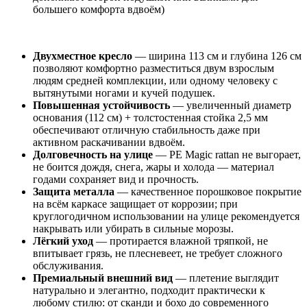
большего комфорта вдвоём)
Двухместное кресло
— ширина 113 см и глубина 126 см
позволяют комфортно разместиться двум взрослым
людям средней комплекции, или одному человеку с
вытянутыми ногами и кучей подушек.
Повышенная устойчивость
— увеличенный диаметр
основания (112 см) + толстостенная стойка 2,5 мм
обеспечивают отличную стабильность даже при
активном раскачивании вдвоём.
Долговечность на улице
— PE Magic rattan не выгорает,
не боится дождя, снега, жары и холода — материал
годами сохраняет вид и прочность.
Защита металла
— качественное порошковое покрытие
на всём каркасе защищает от коррозии; при
круглогодичном использовании на улице рекомендуется
накрывать или убирать в сильные морозы.
Лёгкий уход
— протирается влажной тряпкой, не
впитывает грязь, не плесневеет, не требует сложного
обслуживания.
Премиальный внешний вид
— плетение выглядит
натурально и элегантно, подходит практически к
любому стилю: от сканди и бохо до современного