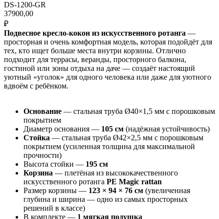
DS-1200-GR
37900,00
₽
Подвесное кресло-кокон из искусственного ротанга
—
просторная и очень комфортная модель, которая подойдёт для
тех, кто ищет больше места внутри корзины. Отлично
подходит для террасы, веранды, просторного балкона,
гостиной или зоны отдыха на даче — создаёт настоящий
уютный «уголок» для одного человека или даже для уютного
вдвоём с ребёнком.
Основание
— стальная труба Ø40×1,5 мм с порошковым
покрытием
Диаметр основания —
105 см
(надёжная устойчивость)
Стойка
— стальная труба Ø42×2,5 мм с порошковым
покрытием (усиленная толщина для максимальной
прочности)
Высота стойки —
195 см
Корзина
— плетёная из высококачественного
искусственного ротанга
PE Magic rattan
Размер корзины —
123 × 94 × 76 см
(увеличенная
глубина и ширина — одно из самых просторных
решений в классе)
В комплекте —
1 мягкая подушка