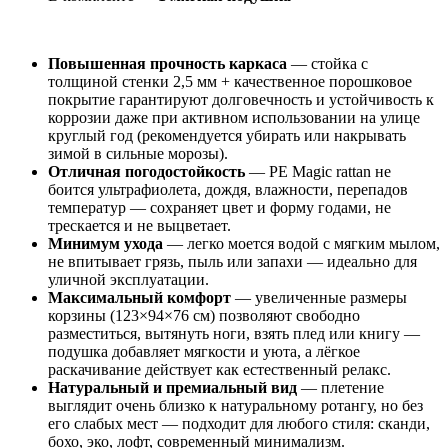
Повышенная прочность каркаса
— стойка с
толщиной стенки 2,5 мм + качественное порошковое
покрытие гарантируют долговечность и устойчивость к
коррозии даже при активном использовании на улице
круглый год (рекомендуется убирать или накрывать
зимой в сильные морозы).
Отличная погодостойкость
— PE Magic rattan не
боится ультрафиолета, дождя, влажности, перепадов
температур — сохраняет цвет и форму годами, не
трескается и не выцветает.
Минимум ухода
— легко моется водой с мягким мылом,
не впитывает грязь, пыль или запахи — идеально для
уличной эксплуатации.
Максимальный комфорт
— увеличенные размеры
корзины (123×94×76 см) позволяют свободно
разместиться, вытянуть ноги, взять плед или книгу —
подушка добавляет мягкости и уюта, а лёгкое
раскачивание действует как естественный релакс.
Натуральный и премиальный вид
— плетение
выглядит очень близко к натуральному ротангу, но без
его слабых мест — подходит для любого стиля: сканди,
бохо, эко, лофт, современный минимализм.