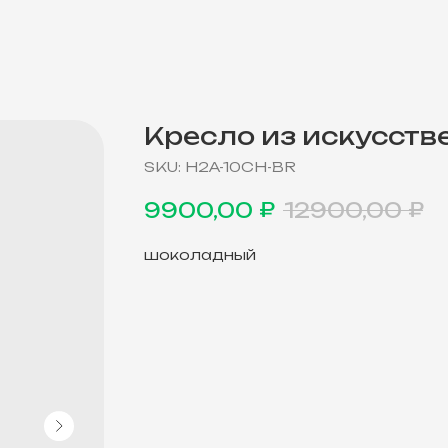
Кресло из искусств
SKU:
H2A-10CH-BR
₽
₽
9900,00
12900,00
шоколадный